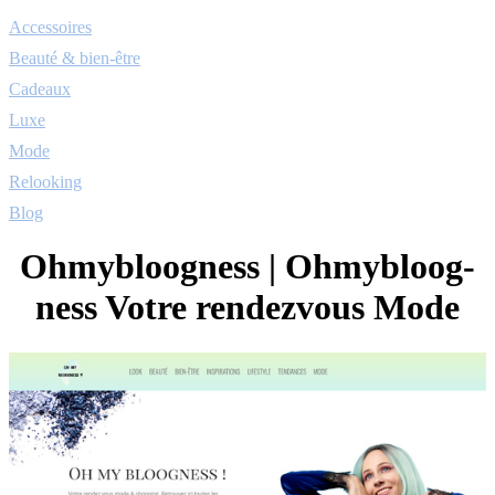
Accessoires
Beauté & bien-être
Cadeaux
Luxe
Mode
Relooking
Blog
Ohmybloogness | Ohmybloog­
ness Votre rendezvous Mode