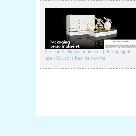
Prestige Packaging Industries | Packaging de
luxe : Solutions haut de gamme