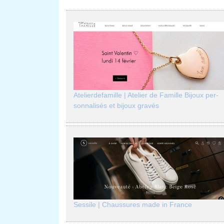
Atelier­defa­mil­le | Atelier de Famille Bijoux per­
son­na­lisés et bijoux gravés
Sessile | Chaussures made in France