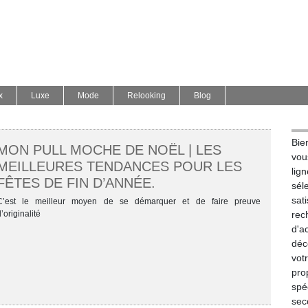
x
Luxe
Mode
Relooking
Blog
Bie
MON PULL MOCHE DE NOËL | LES
vou
MEILLEURES TENDANCES POUR LES
lig
FÊTES DE FIN D’ANNÉE.
sél
sat
C’est le meilleur moyen de se démarquer et de faire preuve
’originalité
re
d'a
déc
vot
pr
spé
sec