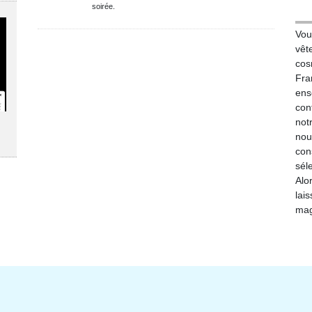
soirée.
Vou
vê
cos
Fr
ens
con
not
nou
con
sél
Alo
lai
mag