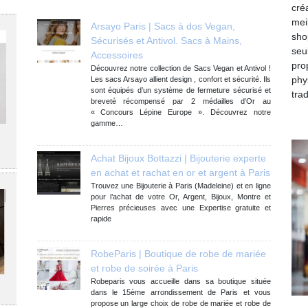
cré
mei
Arsayo Paris | Sacs à dos Vegan,
sho
Sécurisés et Antivol. Sacs à Mains,
seu
Accessoires
pro
Découvrez notre collection de Sacs Vegan et Antivol !
phy
Les sacs Arsayo allient design , confort et sécurité. Ils
sont équipés d’un système de fermeture sécurisé et
trad
breveté récompensé par 2 médailles d’Or au
« Concours Lépine Europe ». Découvrez notre
gamme…
Achat Bijoux Bottazzi | Bijouterie experte
en achat et rachat en or et argent à Paris
Trouvez une Bijouterie à Paris (Madeleine) et en ligne
pour l’achat de votre Or, Argent, Bijoux, Montre et
Pierres précieuses avec une Expertise gratuite et
rapide
RobeParis | Boutique de robe de mariée
et robe de soirée à Paris
Robeparis vous accueille dans sa boutique située
dans le 15ème arrondissement de Paris et vous
propose un large choix de robe de mariée et robe de